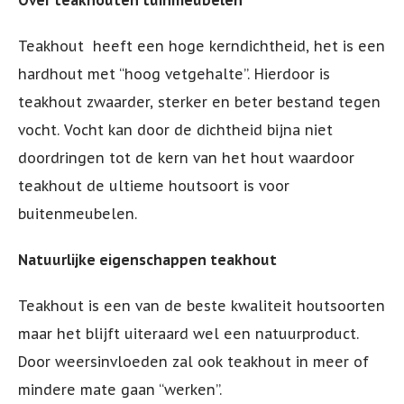
Over teakhouten tuinmeubelen
Tuinstoel - AIR XL
Inklapbare Tuintafels
Teakhout
heeft een hoge kerndichtheid, het is een
hardhout met “hoog vetgehalte”. Hierdoor is
Tuinstoel - BOX
Bistrotafels
teakhout zwaarder, sterker en beter bestand tegen
vocht. Vocht kan door de dichtheid bijna niet
Tuinstoel - SKY
Vierkante Tuintafels
doordringen tot de kern van het hout waardoor
teakhout de ultieme houtsoort is voor
Tuinstoel - AIR
Tuintafels hout
buitenmeubelen.
Tuinstoel - MILA
Tuintafels metaal
Natuurlijke eigenschappen teakhout
Hangstoelen
Teakhout is een van de beste kwaliteit houtsoorten
maar het blijft uiteraard wel een natuurproduct.
Door weersinvloeden zal ook teakhout in meer of
mindere mate gaan “werken”.