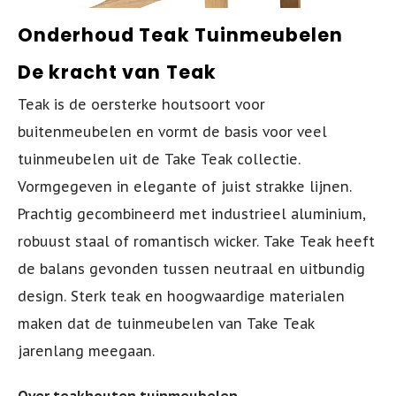
Lounge Tuinstoelen
Barkruk - AIR - Siesta
Aluminium Tuintafels
Acaciahouten Loungesets
Terras Ligbedden
Onderhoud Teak Tuinmeubelen
Adirondack Stoelen
Stapelbare Barkrukken
Kunststof Tuintafels
Teak Loungesets
Horeca Barkrukken
De kracht van Teak
Teak is de oersterke houtsoort voor
Kunststof Tuinstoelen
Barkruk - MAYA
Polywood Tuintafels
Aluminium Loungesets
buitenmeubelen en vormt de basis voor veel
Aluminium Tuinstoelen
Barkruk - ARES
Keramische Tuintafels
Wicker Loungesets
tuinmeubelen uit de Take Teak collectie.
Vormgegeven in elegante of juist strakke lijnen.
Wicker Tuinstoelen
Barkruk - JAMAICA - Siesta
Grote Tuintafels
Tuinbanken
Prachtig gecombineerd met industrieel aluminium,
robuust staal of romantisch wicker. Take Teak heeft
Tuinstoelen zwart
Picknicktafels
Loungebanken Tuin
de balans gevonden tussen neutraal en uitbundig
design. Sterk teak en hoogwaardige materialen
Tuinstoelen wit
Bartafel(s) Buiten
maken dat de tuinmeubelen van Take Teak
Tuinstoelen groen
Loungetafel Tuin
jarenlang meegaan.
Tuinstoelen inklapbaar
Bijzettafel Buiten