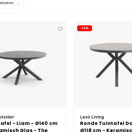
bekeken
-20%
tsider
Lesli Living
afel - Liam - Ø140 cm
Ronde Tuintafel D
amisch Glas - The
Ø118 cm - Keramisc