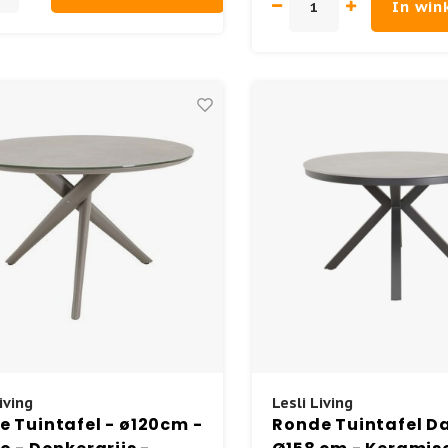
In wi
iving
Lesli Living
 Tuintafel - ø120cm -
Ronde Tuintafel D