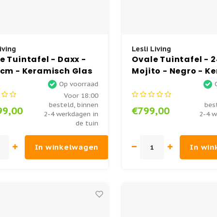
iving
Lesli Living
 Tuintafel - Daxx -
Ovale Tuintafel - 
 cm - Keramisch Glas
Mojito - Negro - K
li Living
- Lesli Living
Op voorraad
Voor 18:00
besteld, binnen
bes
99,00
€799,00
2-4 werkdagen in
2-4 w
de tuin
In winkelwagen
In wi