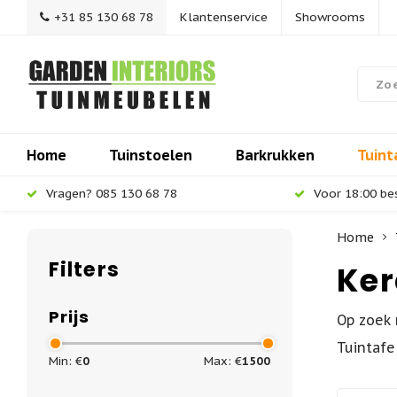
+31 85 130 68 78
Klantenservice
Showrooms
Home
Tuinstoelen
Barkrukken
Tuint
Vragen? 085 130 68 78
Voor 18:00 be
Home
Filters
Ker
Prijs
Op zoek 
Tuintafe
Min: €
0
Max: €
1500