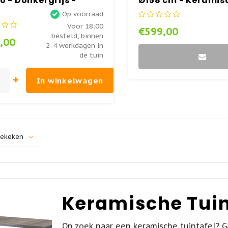
o - Donkergrijs -
Ø158 cm - Keramis
iek - Lesli Living
- Lesli Living
Op voorraad
Voor 18:00
€599,00
besteld, binnen
,00
2-4 werkdagen in
de tuin
In winkelwagen
bekeken
Keramische Tuin
Op zoek naar een keramische tuintafel? G