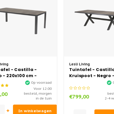
iving
Lesli Living
afel - Castilla -
Tuintafel - Castill
 - 220x100 cm -
Kruispoot - Negro 
iek - Lesli Living
- Lesli Living
Op voorraad
Voor 12:00
,00
besteld, morgen
bes
€799,00
in de tuin
2-4 w
In winkelwagen