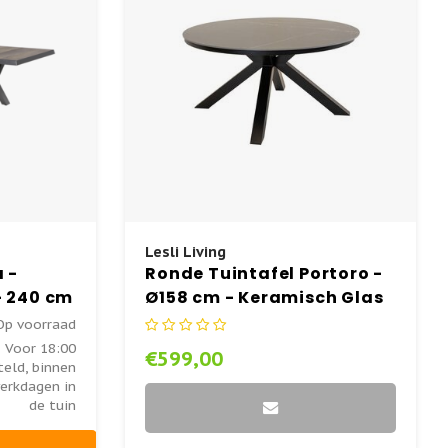
Lesli Living
a -
Ronde Tuintafel Portoro -
- 240 cm
Ø158 cm - Keramisch Glas
- Lesli Living
Op voorraad
Voor 18:00
€599,00
teld, binnen
erkdagen in
de tuin