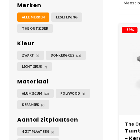
Meest 
Merken
ALLE MERKEN
LESLI LIVING
THE OUTSIDER
-39%
Kleur
ZWART
DONKERGRIJS
(7)
(11)
LICHTGRIJS
(7)
Materiaal
ALUMINIUM
POLYWOOD
(12)
(1)
KERAMIEK
(7)
Aantal zitplaatsen
The Ou
Tuint
4 ZITPLAATSEN
(5)
- Ker