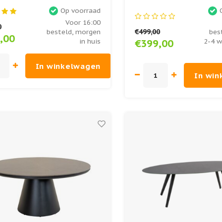
ider
Lesli Living
Op voorraad
Voor 16:00
0
€499,00
besteld, morgen
bes
,00
in huis
2-4 w
€399,00
In winkelwagen
In wi