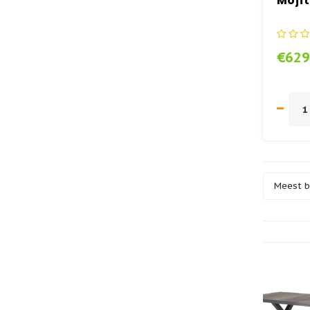
Mojit
Keram
€629
Meest 