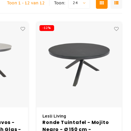
Toon 1 - 12 van 12
Toon:
24
-12%
Lesli Living
avos -
Ronde Tuintafel - Mojito
h Glas -
Negro - Ø 150 cm -