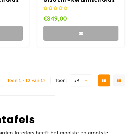
ch Glas
Ø120 cm - Keramisch Glas
- Lesli Living
€849,00
Toon 1 - 12 van 12
Toon:
24
tafels
arden Interiors heeft het mooiste en grootste