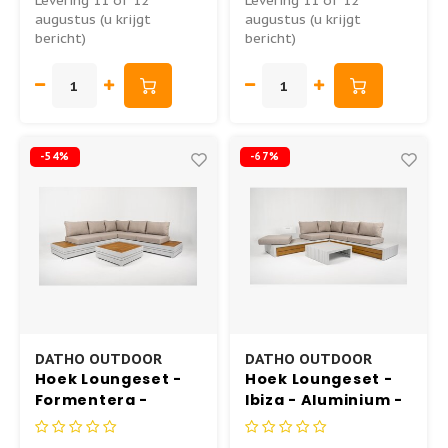
Levering 11 of 12
Levering 11 of 12
augustus (u krijgt
augustus (u krijgt
bericht)
bericht)
Tuinstoel - AIR XL
Inklapbare Tuintafels
Tuinstoel - BOX
Bistrotafels
Tuinstoel - SKY
Vierkante Tuintafels
-54%
-67%
Tuinstoel - AIR
Tuintafels hout
Tuinstoel - MILA
Tuintafels metaal
Hangstoelen
DATHO OUTDOOR
DATHO OUTDOOR
Hoek Loungeset -
Hoek Loungeset -
Formentera -
Ibiza - Aluminium -
Aluminium - Teak -
Wit Beige - Datho
Frost White - Datho
Outdoor