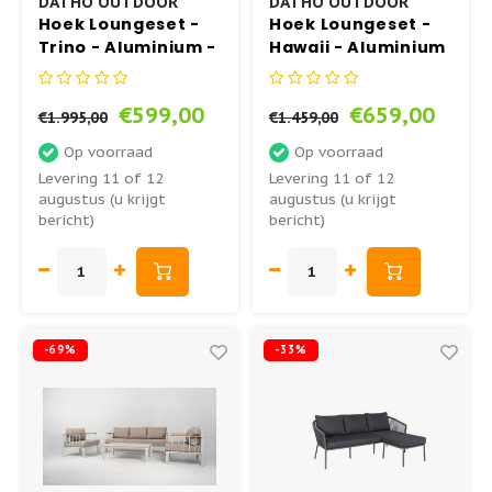
DATHO OUTDOOR
DATHO OUTDOOR
Hoek Loungeset -
Hoek Loungeset -
Trino - Aluminium -
Hawaii - Aluminium
Datho Outdoor -
- Datho Outdoor -
Antraciet
Wit/Lichtgrijs
€599,00
€659,00
€1.995,00
€1.459,00
Op voorraad
Op voorraad
Levering 11 of 12
Levering 11 of 12
augustus (u krijgt
augustus (u krijgt
bericht)
bericht)
-69%
-33%