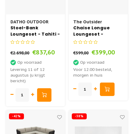
DATHO OUTDOOR
The Outsider
Stoel-Bank
Chaise Longue
Loungeset - Tahiti -
Loungeset -
Datho Outdoor
Limoges - Antraciet
- Rope - The
€837,60
€399,00
Outsider
€2.698,00
€599,00
Op voorraad
Op voorraad
Levering 11 of 12
Voor 12:00 besteld,
augustus (u krijgt
morgen in huis
bericht)
-42%
-38%