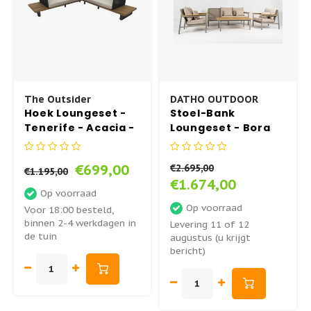
The Outsider
DATHO OUTDOOR
Hoek Loungeset -
Stoel-Bank
Tenerife - Acacia -
Loungeset - Bora
Aluminium -
Bora - Datho
Zandkleur- The
Outdoor
€699,00
€2.695,00
Outsider
€1.195,00
€1.674,00
Op voorraad
Op voorraad
Voor 18:00 besteld,
binnen 2-4 werkdagen in
Levering 11 of 12
de tuin
augustus (u krijgt
bericht)