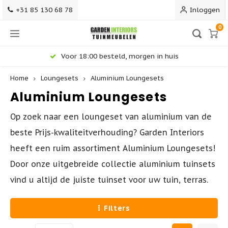
+31 85 130 68 78
Inloggen
0
Voor 18:00 besteld, morgen in huis
Home
Loungesets
Aluminium Loungesets
Hoofdmenu / terrasmeubilair
Hoofdmenu / tuinstoelen
Hoofdmenu / loungesets
Hoofdmenu / barkrukken
Hoofdmenu / tuintafels
Terrasmeubilair
Tuinstoelen
Barkrukken
Loungesets
Tuintafels
Aluminium Loungesets
Op zoek naar een loungeset van aluminium van de
Alle Tuinstoelen
Alle Barkrukken
Alle Tuintafels - Gardeninteriors
Alle Loungesets
Terrasstoelen
beste Prijs-kwaliteitverhouding? Garden Interiors
heeft een ruim assortiment Aluminium Loungesets!
Dining Tuinstoelen
Kunststof Barkrukken
Ronde Tuintafels
Loungeset Hoekbank
Terrastafels
Door onze uitgebreide collectie aluminium tuinsets
vind u altijd de juiste tuinset voor uw tuin, terras.
Stapelbare Tuinstoelen
Barkrukken 75 cm
Uitschuifbare Tuintafels
Stoel-Bank Loungesets
Terrasbanken
Filters
Verstelbare Tuinstoelen
Counter Barkrukken 65 cm
Teak Tuintafels
Dining Loungesets
Terrassets