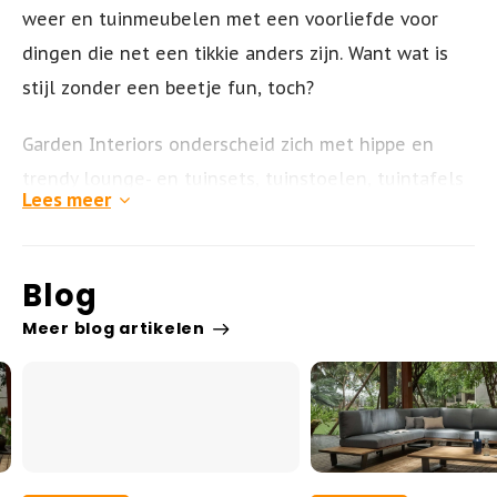
weer en tuinmeubelen met een voorliefde voor
dingen die net een tikkie anders zijn.
Want wat is
stijl zonder een beetje fun, toch?
Garden Interiors onderscheid zich met hippe en
trendy lounge- en tuinsets, tuinstoelen, tuintafels
Lees meer
en barkrukken. Wij richten ons
op het leuker
maken van uw tuin met kleur, stijl en smaak. Onze
tuinmeubel-collectie is een mix van uitbundige
Blog
stijlen gecombineerd met hoge service en
Meer blog artikelen
kwaliteit.
Opvallende design tuinmeubelen met
net even wat extra’s!
Wij bieden u een ruim assortiment kwaliteit
tuinmeubelen van een goede kwaliteit, met een