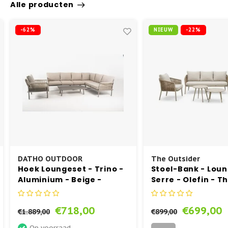
Alle producten
Tuinstoel - AIR XL
Inklapbare Tuintafels
-62%
NIEUW
-22%
Tuinstoel - BOX
Bistrotafels
Tuinstoel - SKY
Vierkante Tuintafels
Tuinstoel - AIR
Tuintafels hout
Tuinstoel - MILA
Tuintafels metaal
DATHO OUTDOOR
The Outsider
Hangstoelen
Hoek Loungeset - Trino -
Stoel-Bank - Loun
Aluminium - Beige -
Serre - Olefin - T
Datho Outdoor
Outsider
€718,00
€699,00
€1.889,00
€899,00
Op voorraad