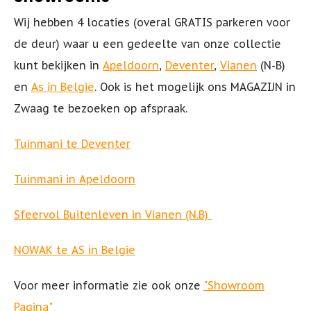
Lounge Tuinstoelen
Barkruk - AIR - Siesta
Aluminium Tuintafels
Acaciahouten Loungesets
Terras Ligbedden
Wij hebben 4 locaties (overal GRATIS parkeren voor
de deur) waar u een gedeelte van onze collectie
Adirondack Stoelen
Stapelbare Barkrukken
Kunststof Tuintafels
Teak Loungesets
Horeca Barkrukken
kunt bekijken
in
Apeldoorn
,
Deventer
,
Vianen
(N-B)
Kunststof Tuinstoelen
Barkruk - MAYA
Polywood Tuintafels
Aluminium Loungesets
en
As in
België
. Ook is het mogelijk ons MAGAZIJN in
Zwaag te bezoeken op afspraak.
Aluminium Tuinstoelen
Barkruk - ARES
Keramische Tuintafels
Wicker Loungesets
Tuinmani te Deventer
Wicker Tuinstoelen
Barkruk - JAMAICA - Siesta
Grote Tuintafels
Tuinbanken
Tuinmani in Apeldoorn
Tuinstoelen zwart
Picknicktafels
Loungebanken Tuin
Sfeervol Buitenleven in Vianen (N.B)
Tuinstoelen wit
Bartafel(s) Buiten
NOWAK te AS in
België
Tuinstoelen groen
Loungetafel Tuin
Voor meer informatie zie ook onze
"Showroom
Pagina"
Tuinstoelen inklapbaar
Bijzettafel Buiten