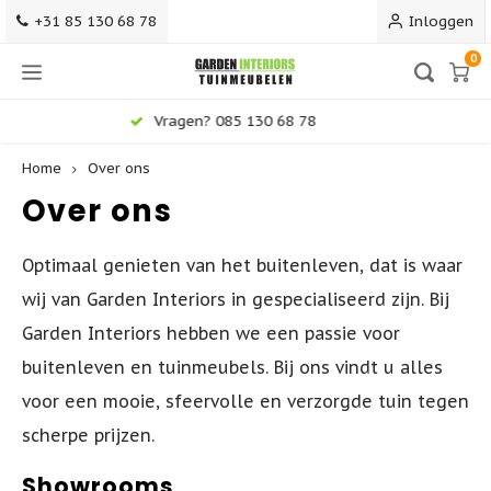
+31 85 130 68 78
Inloggen
0
Voor 18:00 besteld, morgen in huis
Home
Over ons
Hoofdmenu / terrasmeubilair
Hoofdmenu / tuinstoelen
Hoofdmenu / loungesets
Hoofdmenu / barkrukken
Hoofdmenu / tuintafels
Terrasmeubilair
Tuinstoelen
Barkrukken
Loungesets
Tuintafels
Over ons
Optimaal genieten van het buitenleven, d
at is waar
Alle Tuinstoelen
Alle Barkrukken
Alle Tuintafels - Gardeninteriors
Alle Loungesets
Terrasstoelen
wij van Garden Interiors in gespecialiseerd zijn.
Bij
Garden Interiors hebben we een passie voor
Dining Tuinstoelen
Kunststof Barkrukken
Ronde Tuintafels
Loungeset Hoekbank
Terrastafels
buitenleven en tuinmeubels. Bij ons vindt u alles
Stapelbare Tuinstoelen
Barkrukken 75 cm
Uitschuifbare Tuintafels
Stoel-Bank Loungesets
Terrasbanken
voor een mooie, sfeervolle en verzorgde tuin tegen
scherpe prijzen.
Verstelbare Tuinstoelen
Counter Barkrukken 65 cm
Teak Tuintafels
Dining Loungesets
Terrassets
Showrooms