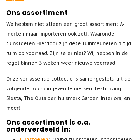
Ons assortiment
Tuinstoel - AIR XL
Inklapbare Tuintafels
We hebben niet alleen een groot assortiment A-
Tuinstoel - BOX
Bistrotafels
merken maar importeren ook zelf. Waaronder
tuinstoelen Hierdoor zijn deze tuinmeubelen altijd
Tuinstoel - SKY
Vierkante Tuintafels
ruim op voorraad. Zijn ze er niet? Wij hebben in de
regel binnen 3 weken weer nieuwe voorraad.
Tuinstoel - AIR
Tuintafels hout
Onze verrassende collectie is samengesteld uit de
Tuinstoel - MILA
Tuintafels metaal
volgende toonaangevende merken: Lesli Living,
Hangstoelen
Siesta, The Outsider, huismerk Garden Interiors, en
meer!
Ons
assortiment is o.a.
onderverdeeld in:
Tuinstoelen
: Dining tuinstoelen, hangstoelen,