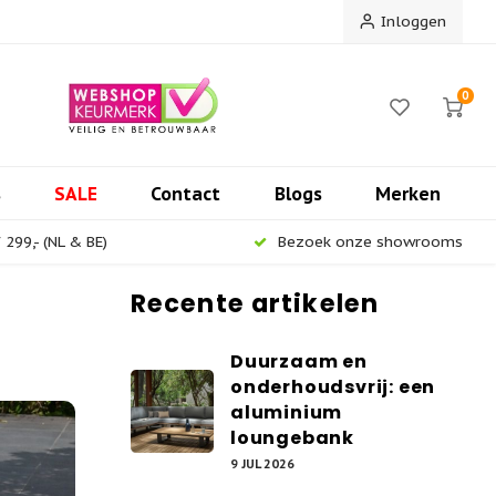
Inloggen
0
s
SALE
Contact
Blogs
Merken
299,- (NL & BE)
Bezoek onze showrooms
Recente artikelen
Duurzaam en
onderhoudsvrij: een
aluminium
loungebank
9 JUL 2026