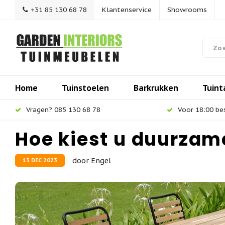
+31 85 130 68 78
Klantenservice
Showrooms
Home
Tuinstoelen
Barkrukken
Tuint
Vragen? 085 130 68 78
Voor 18:00 be
Hoe kiest u duurzam
door Engel
13 DEC 2023