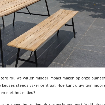
tere rol. We willen minder impact maken op onze planeet.
keuzes steeds vaker centraal. Hoe kunt u uw tuin mooi 
uden met het milieu?
s voor zowel het milieu als uw portemonnee? In dit blog