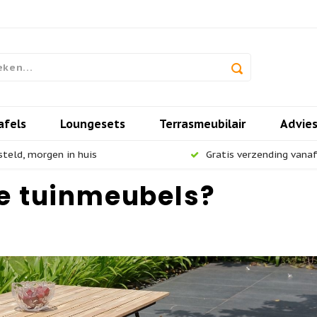
afels
Loungesets
Terrasmeubilair
Advie
steld, morgen in huis
Gratis verzending vanaf 
e tuinmeubels?