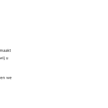
emaakt
wij u
ven we