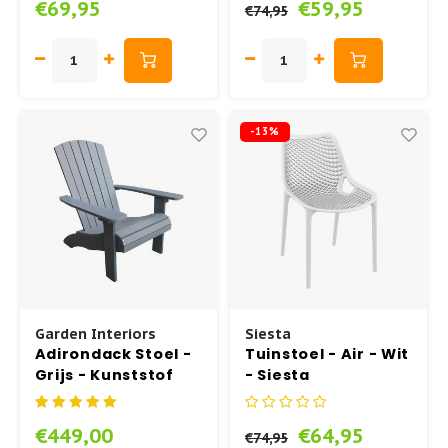
€69,95
€59,95
€74,95
-13%
Garden Interiors
Siesta
Adirondack Stoel -
Tuinstoel - Air - Wit
Grijs - Kunststof
- Siesta
Polywood - Garden
Interiors
€449,00
€64,95
€74,95