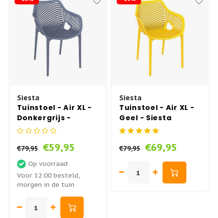
Tuinstoel - AIR XL
Inklapbare Tuintafels
Tuinstoel - BOX
Bistrotafels
Tuinstoel - SKY
Vierkante Tuintafels
Siesta
Siesta
Tuinstoel - AIR
Tuintafels hout
Tuinstoel - Air XL -
Tuinstoel - Air XL -
Donkergrijs -
Geel - Siesta
Tuinstoel - MILA
Tuintafels metaal
Siesta
€59,95
€69,95
€79,95
€79,95
Hangstoelen
Op voorraad
Voor 12:00 besteld,
morgen in de tuin