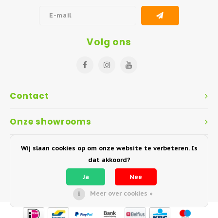
Volg ons
Contact
Onze showrooms
Klantenservice
Wij slaan cookies op om onze website te verbeteren. Is
dat akkoord?
Mijn account
Ja
Nee
Meer over cookies »