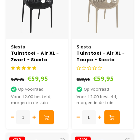
Lounge Tuinstoelen
Barkruk - AIR - Siesta
Aluminium Tuintafels
Acaciahouten Loungesets
Terras Ligbedden
Adirondack Stoelen
Stapelbare Barkrukken
Kunststof Tuintafels
Teak Loungesets
Horeca Barkrukken
Kunststof Tuinstoelen
Barkruk - MAYA
Polywood Tuintafels
Aluminium Loungesets
Siesta
Siesta
Tuinstoel - Air XL -
Tuinstoel - Air XL -
Aluminium Tuinstoelen
Barkruk - ARES
Keramische Tuintafels
Wicker Loungesets
Zwart - Siesta
Taupe - Siesta
Wicker Tuinstoelen
Barkruk - JAMAICA - Siesta
Grote Tuintafels
Tuinbanken
€59,95
€59,95
€79,95
€89,95
Tuinstoelen zwart
Picknicktafels
Loungebanken Tuin
Op voorraad
Op voorraad
Voor 12:00 besteld,
Voor 12:00 besteld,
morgen in de tuin
morgen in de tuin
Tuinstoelen wit
Bartafel(s) Buiten
Tuinstoelen groen
Loungetafel Tuin
Tuinstoelen inklapbaar
Bijzettafel Buiten
-25%
-13%