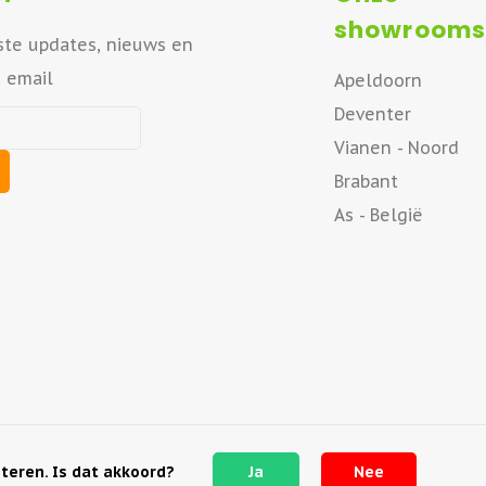
showrooms
ste updates, nieuws en
a email
Apeldoorn
Deventer
Vianen - Noord
Brabant
As - België
teren. Is dat akkoord?
Ja
Nee