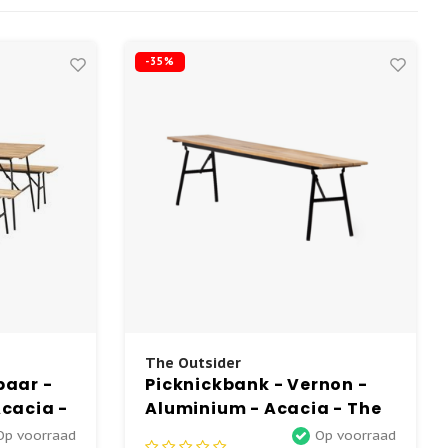
-35%
The Outsider
baar -
Picknickbank - Vernon -
Acacia -
Aluminium - Acacia - The
Outsider
Op voorraad
Op voorraad