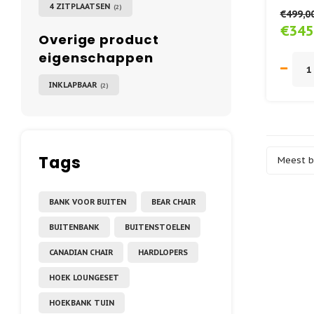
4 ZITPLAATSEN
(2)
€499,0
€345
Overige product
eigenschappen
INKLAPBAAR
(2)
Tags
Meest 
BANK VOOR BUITEN
BEAR CHAIR
BUITENBANK
BUITENSTOELEN
CANADIAN CHAIR
HARDLOPERS
HOEK LOUNGESET
HOEKBANK TUIN