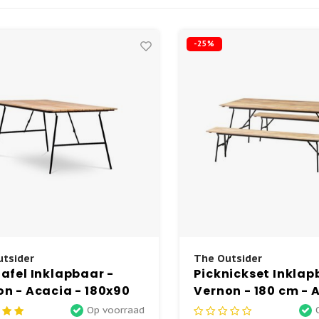
-25%
tsider
The Outsider
afel Inklapbaar -
Picknickset Inklap
n - Acacia - 180x90
Vernon - 180 cm - 
Garden Interiors
Garden Interiors
Op voorraad