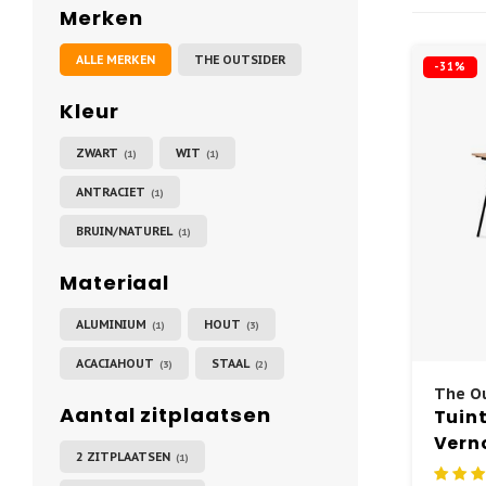
Merken
ALLE MERKEN
THE OUTSIDER
-31%
Kleur
ZWART
WIT
(1)
(1)
ANTRACIET
(1)
BRUIN/NATUREL
(1)
Materiaal
ALUMINIUM
HOUT
(1)
(3)
ACACIAHOUT
STAAL
(3)
(2)
The Ou
Aantal zitplaatsen
Tuint
Verno
2 ZITPLAATSEN
(1)
cm - 