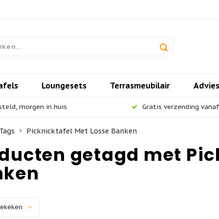
afels
Loungesets
Terrasmeubilair
Advie
steld, morgen in huis
Gratis verzending vanaf 
Tags
Picknicktafel Met Losse Banken
ducten getagd met Pick
nken
bekeken