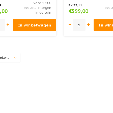
Voor 12:00
0
€799,00
besteld, morgen
best
,00
€599,00
in de tuin
In winkelwagen
In wi
bekeken