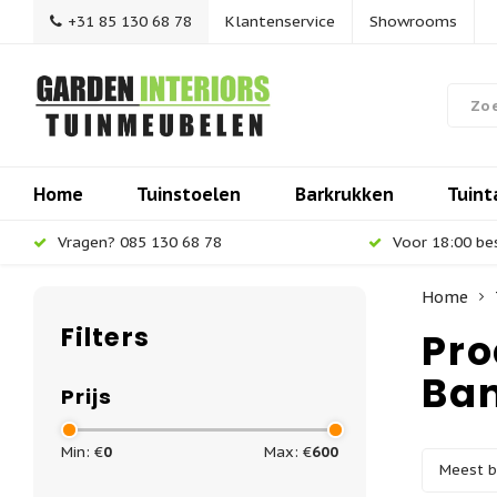
+31 85 130 68 78
Klantenservice
Showrooms
Home
Tuinstoelen
Barkrukken
Tuint
Vragen? 085 130 68 78
Voor 18:00 be
Home
Filters
Pro
Ba
Prijs
Min: €
0
Max: €
600
Meest 