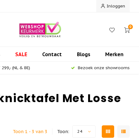
Inloggen
0
s
SALE
Contact
Blogs
Merken
299,- (NL & BE)
Bezoek onze showrooms
nicktafel Met Losse
Toon 1 - 3 van 3
Toon:
24