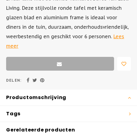
Living. Deze stijlvolle ronde tafel met keramisch
Tuinstoel - AIR XL
Inklapbare Tuintafels
glazen blad en aluminium frame is ideaal voor
diners in de tuin, duurzaam, onderhoudsvriendelijk,
Tuinstoel - BOX
Bistrotafels
weerbestendig en geschikt voor 6 personen.
Lees
meer
Tuinstoel - SKY
Vierkante Tuintafels
Tuinstoel - AIR
Tuintafels hout
Tuinstoel - MILA
Tuintafels metaal
DELEN:
Hangstoelen
Productomschrijving
Tags
Gerelateerde producten