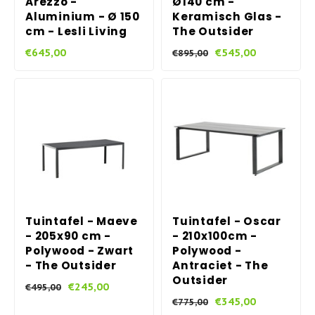
Arezzo -
Ø140 cm -
Aluminium - Ø 150
Keramisch Glas -
cm - Lesli Living
The Outsider
€645,00
€545,00
€895,00
Tuintafel - Maeve
Tuintafel - Oscar
- 205x90 cm -
- 210x100cm -
Polywood - Zwart
Polywood -
- The Outsider
Antraciet - The
Outsider
€245,00
€495,00
€345,00
€775,00