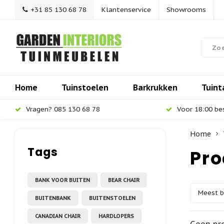
+31 85 130 68 78
Klantenservice
Showrooms
Home
Tuinstoelen
Barkrukken
Tuint
Vragen? 085 130 68 78
Voor 18:00 be
Home
Tags
Pro
BANK VOOR BUITEN
BEAR CHAIR
Meest 
BUITENBANK
BUITENSTOELEN
CANADIAN CHAIR
HARDLOPERS