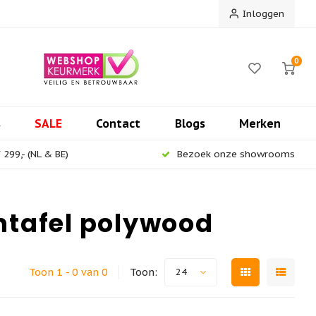
Inloggen
0
s
SALE
Contact
Blogs
Merken
299,- (NL & BE)
Bezoek onze showrooms
ntafel polywood
Toon 1 - 0 van 0
Toon:
24