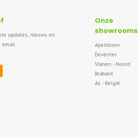
f
Onze
showrooms
ste updates, nieuws en
a email
Apeldoorn
Deventer
Vianen - Noord
Brabant
As - België