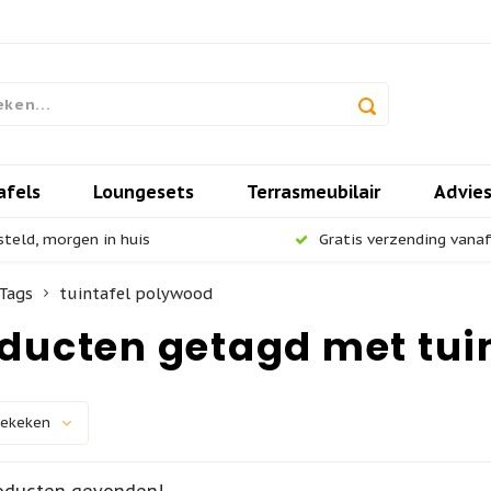
afels
Loungesets
Terrasmeubilair
Advie
steld, morgen in huis
Gratis verzending vanaf 
Tags
tuintafel polywood
ducten getagd met tui
bekeken