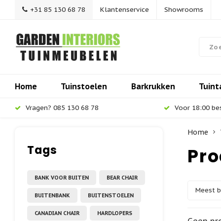
+31 85 130 68 78
Klantenservice
Showrooms
Home
Tuinstoelen
Barkrukken
Tuint
Vragen? 085 130 68 78
Voor 18:00 be
Home
Tags
Pro
BANK VOOR BUITEN
BEAR CHAIR
Meest 
BUITENBANK
BUITENSTOELEN
CANADIAN CHAIR
HARDLOPERS