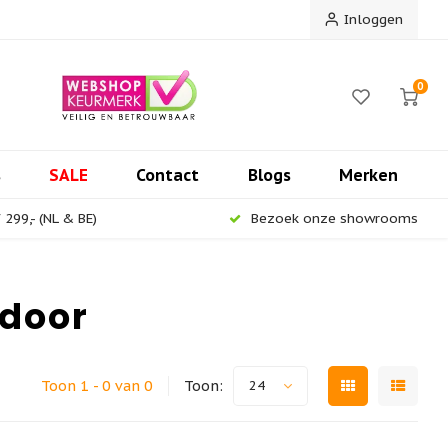
Inloggen
0
s
SALE
Contact
Blogs
Merken
299,- (NL & BE)
Bezoek onze showrooms
tdoor
Toon 1 - 0 van 0
Toon:
24