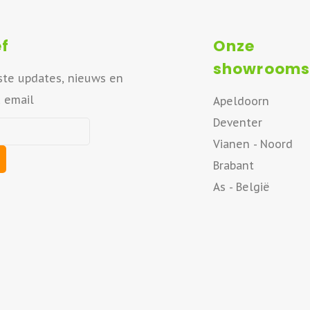
f
Onze
showrooms
ste updates, nieuws en
a email
Apeldoorn
Deventer
Vianen - Noord
Brabant
As - België