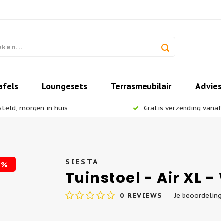
afels
Loungesets
Terrasmeubilair
Advie
steld, morgen in huis
Gratis verzending vanaf 
SIESTA
5%
Tuinstoel - Air XL -
0
REVIEWS
Je beoordelin