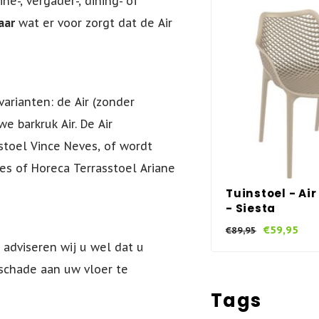
ne-, vergader-, dining- of
aar
wat er voor zorgt dat de Air
varianten: de Air (zonder
e barkruk Air. De Air
toel Vince Neves, of wordt
ves of Horeca Terrasstoel Ariane
Tuinstoel - Air
- Siesta
€59,95
€89,95
 adviseren wij u wel dat u
m schade aan uw vloer te
Tags