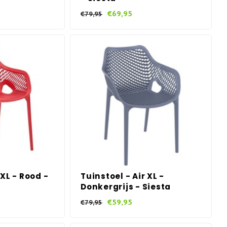
€69,95
€79,95
 XL - Rood -
Tuinstoel - Air XL -
Donkergrijs - Siesta
€59,95
€79,95