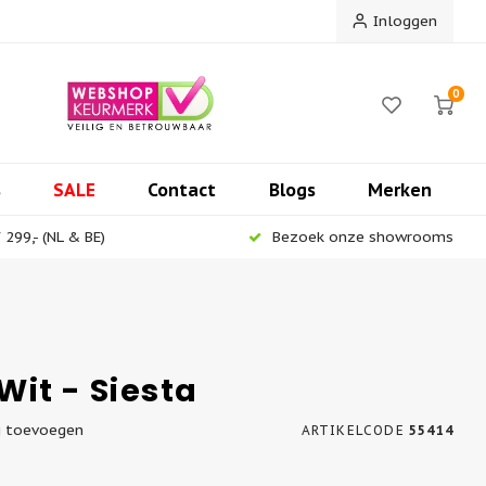
Inloggen
0
s
SALE
Contact
Blogs
Merken
299,- (NL & BE)
Bezoek onze showrooms
 Wit - Siesta
g toevoegen
ARTIKELCODE
55414