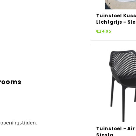
Tuinstoel Kusse
Lichtgrijs - Si
€24,95
wrooms
 openingstijden.
Tuinstoel - Air
Siesta