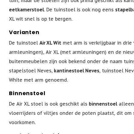
tuin, maar de stoelen zijn ook prima geschikt als kanti
eetkamerstoel
. De tuinstoel is ook nog eens
stapelb
XL wit snel is op te bergen.
Varianten
De tuinstoel
Air XL Wit
met arm is verkrijgbaar in drie 
armleuningen), Air XL (met armleuningen) en de nieuw
buitenmeubelen zijn ook bekend onder de naam tuins
stapelstoel Neves,
kantinestoel Neves
, tuinstoel Ne
White met arm genoemd.
Binnenstoel
De Air XL stoel is ook geschikt als
binnenstoel
alleen
vloerrijders of viltjes onder de poten plaatst, dit o
voorkomen.