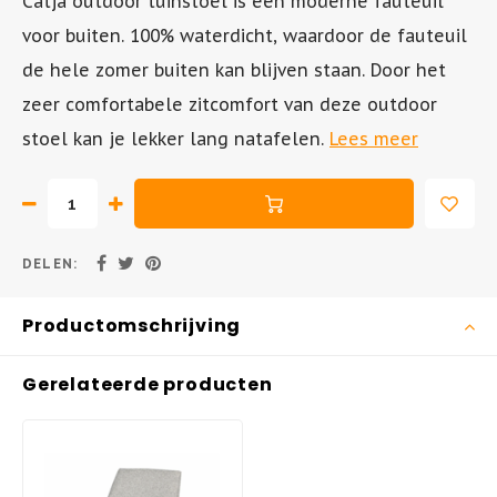
Catja outdoor tuinstoel is een moderne fauteuil
voor buiten. 100% waterdicht, waardoor de fauteuil
Tuinstoel - AIR XL
Inklapbare Tuintafels
de hele zomer buiten kan blijven staan. Door het
zeer comfortabele zitcomfort van deze outdoor
Tuinstoel - BOX
Bistrotafels
stoel kan je lekker lang natafelen.
Lees meer
Tuinstoel - SKY
Vierkante Tuintafels
Tuinstoel - AIR
Tuintafels hout
DELEN:
Tuinstoel - MILA
Tuintafels metaal
Productomschrijving
Hangstoelen
Gerelateerde producten