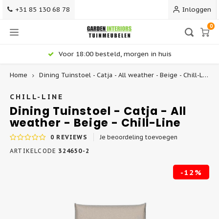
+31 85 130 68 78
Inloggen
0
Voor 18:00 besteld, morgen in huis
Home
Dining Tuinstoel - Catja - All weather - Beige - Chill-Line
Hoofdmenu / terrasmeubilair
Hoofdmenu / tuinstoelen
Hoofdmenu / loungesets
Hoofdmenu / barkrukken
Hoofdmenu / tuintafels
Terrasmeubilair
Tuinstoelen
Barkrukken
Loungesets
Tuintafels
CHILL-LINE
Dining Tuinstoel - Catja - All
weather - Beige - Chill-Line
Alle Tuinstoelen
Alle Barkrukken
Alle Tuintafels - Gardeninteriors
Alle Loungesets
Terrasstoelen
0
REVIEWS
Je beoordeling toevoegen
Dining Tuinstoelen
Kunststof Barkrukken
Ronde Tuintafels
Loungeset Hoekbank
Terrastafels
ARTIKELCODE
324650-2
-12%
Stapelbare Tuinstoelen
Barkrukken 75 cm
Uitschuifbare Tuintafels
Stoel-Bank Loungesets
Terrasbanken
Verstelbare Tuinstoelen
Counter Barkrukken 65 cm
Teak Tuintafels
Dining Loungesets
Terrassets