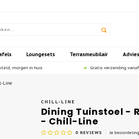
afels
Loungesets
Terrasmeubilair
Advie
steld, morgen in huis
Gratis verzending vanaf 
l-Line
CHILL-LINE
Dining Tuinstoel - 
- Chill-Line
0
REVIEWS
Je beoordelin