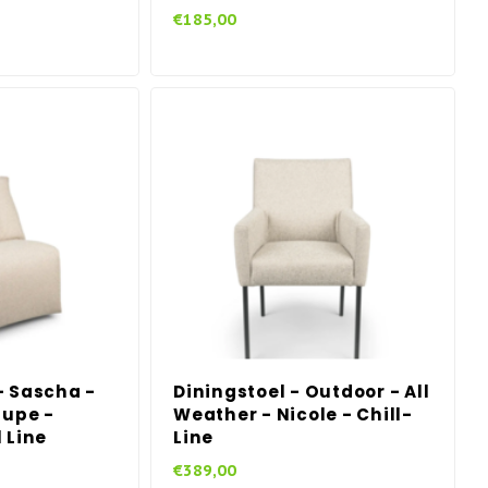
€185,00
- Sascha -
Diningstoel - Outdoor - All
aupe -
Weather - Nicole - Chill-
 Line
Line
€389,00