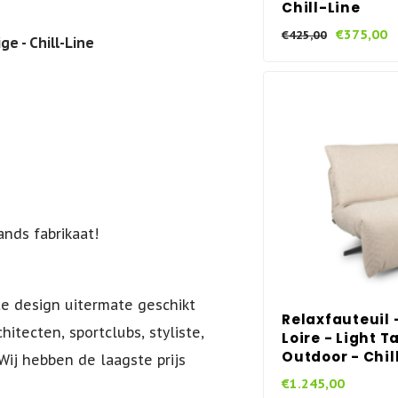
Chill-Line
€375,00
€425,00
ge - Chill-Line
ands fabrikaat!
te design uitermate geschikt
Relaxfauteuil 
hitecten, sportclubs, styliste,
Loire - Light T
Outdoor - Chill
Wij hebben de laagste prijs
€1.245,00