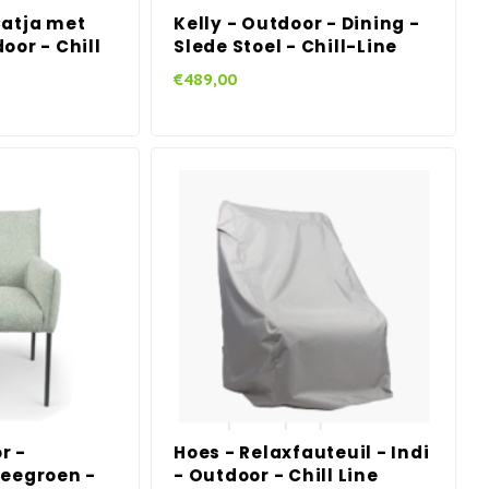
Catja met
Kelly - Outdoor - Dining -
oor - Chill
Slede Stoel - Chill-Line
€489,00
r -
Hoes - Relaxfauteuil - Indi
Zeegroen -
- Outdoor - Chill Line