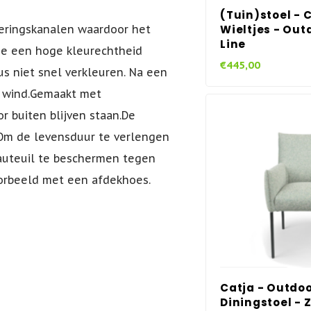
(Tuin)stoel - 
teringskanalen waardoor het
Wieltjes - Outd
Line
die een hoge kleurechtheid
€445,00
s niet snel verkleuren. Na een
e wind.Gemaakt met
r buiten blijven staan.De
. Om de levensduur te verlengen
auteuil te beschermen tegen
oorbeeld met een afdekhoes.
Catja - Outdoo
Diningstoel - 