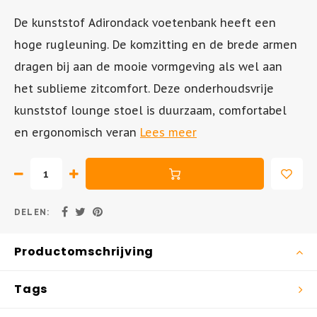
De kunststof Adirondack voetenbank heeft een
Tuinstoel - AIR XL
Inklapbare Tuintafels
hoge rugleuning. De komzitting en de brede armen
dragen bij aan de mooie vormgeving als wel aan
Tuinstoel - BOX
Bistrotafels
het sublieme zitcomfort. Deze onderhoudsvrije
Tuinstoel - SKY
Vierkante Tuintafels
kunststof lounge stoel is duurzaam, comfortabel
en ergonomisch veran
Lees meer
Tuinstoel - AIR
Tuintafels hout
Tuinstoel - MILA
Tuintafels metaal
DELEN:
Hangstoelen
Productomschrijving
Tags