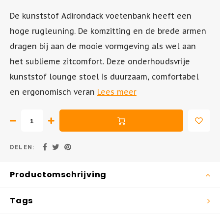
De kunststof Adirondack voetenbank heeft een
Tuinstoel - AIR XL
Inklapbare Tuintafels
hoge rugleuning. De komzitting en de brede armen
dragen bij aan de mooie vormgeving als wel aan
Tuinstoel - BOX
Bistrotafels
het sublieme zitcomfort. Deze onderhoudsvrije
Tuinstoel - SKY
Vierkante Tuintafels
kunststof lounge stoel is duurzaam, comfortabel
en ergonomisch veran
Lees meer
Tuinstoel - AIR
Tuintafels hout
Tuinstoel - MILA
Tuintafels metaal
DELEN:
Hangstoelen
Productomschrijving
Tags