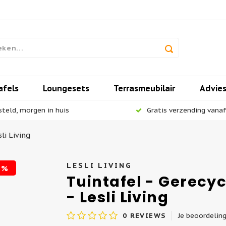
afels
Loungesets
Terrasmeubilair
Advie
steld, morgen in huis
Gratis verzending vanaf 
li Living
LESLI LIVING
1%
Tuintafel - Gerecy
- Lesli Living
0
REVIEWS
Je beoordelin