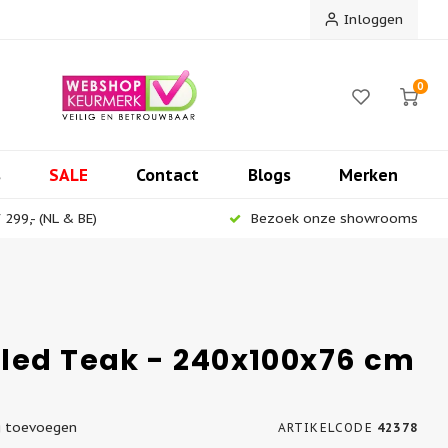
Inloggen
0
s
SALE
Contact
Blogs
Merken
299,- (NL & BE)
Bezoek onze showrooms
cled Teak - 240x100x76 cm
g toevoegen
ARTIKELCODE
42378