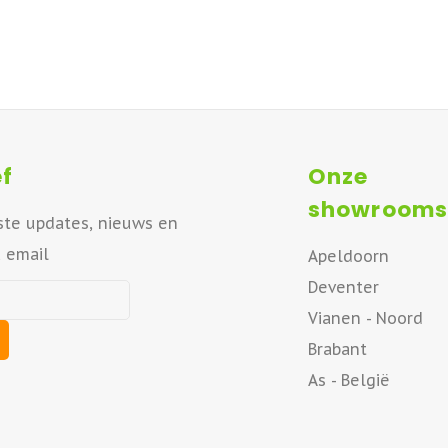
f
Onze
showrooms
ste updates, nieuws en
a email
Apeldoorn
Deventer
Vianen - Noord
Brabant
As - België