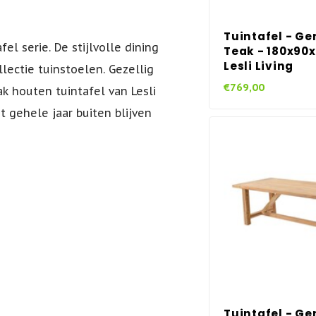
Tuintafel - Ge
el serie. De stijlvolle dining
Teak - 180x90
Lesli Living
llectie tuinstoelen. Gezellig
€769,00
k houten tuintafel van Lesli
t gehele jaar buiten blijven
Tuintafel - Ge