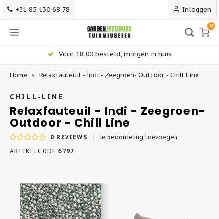
+31 85 130 68 78
Inloggen
0
Voor 18:00 besteld, morgen in huis
Home
Relaxfauteuil - Indi - Zeegroen- Outdoor - Chill Line
Hoofdmenu / terrasmeubilair
Hoofdmenu / tuinstoelen
Hoofdmenu / loungesets
Hoofdmenu / barkrukken
Hoofdmenu / tuintafels
Terrasmeubilair
Tuinstoelen
Barkrukken
Loungesets
Tuintafels
CHILL-LINE
Relaxfauteuil - Indi - Zeegroen-
Outdoor - Chill Line
Alle Tuinstoelen
Alle Barkrukken
Alle Tuintafels - Gardeninteriors
Alle Loungesets
Terrasstoelen
0
REVIEWS
Je beoordeling toevoegen
Dining Tuinstoelen
Kunststof Barkrukken
Ronde Tuintafels
Loungeset Hoekbank
Terrastafels
ARTIKELCODE
6797
Stapelbare Tuinstoelen
Barkrukken 75 cm
Uitschuifbare Tuintafels
Stoel-Bank Loungesets
Terrasbanken
Verstelbare Tuinstoelen
Counter Barkrukken 65 cm
Teak Tuintafels
Dining Loungesets
Terrassets