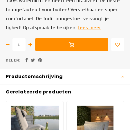
100% waterdicht en heeft een draaivoet. De beste
loungefauteuil voor buiten! Verstelbaar en super
Tuinstoel - AIR XL
Inklapbare Tuintafels
comfortabel. De Indi Loungestoel vervangt je
ligbed! Op afspraak te bekijken.
Lees meer
Tuinstoel - BOX
Bistrotafels
Tuinstoel - SKY
Vierkante Tuintafels
Tuinstoel - AIR
Tuintafels hout
DELEN:
Tuinstoel - MILA
Tuintafels metaal
Productomschrijving
Hangstoelen
Gerelateerde producten