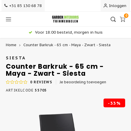
+31 85 130 68 78
Inloggen
0
Voor 18:00 besteld, morgen in huis
Home
Counter Barkruk - 65 cm - Maya - Zwart - Siesta
Hoofdmenu / terrasmeubilair
Hoofdmenu / tuinstoelen
Hoofdmenu / loungesets
Hoofdmenu / barkrukken
Hoofdmenu / tuintafels
Terrasmeubilair
Tuinstoelen
Barkrukken
Loungesets
Tuintafels
SIESTA
Counter Barkruk - 65 cm -
Maya - Zwart - Siesta
Alle Tuinstoelen
Alle Barkrukken
Alle Tuintafels - Gardeninteriors
Alle Loungesets
Terrasstoelen
0
REVIEWS
Je beoordeling toevoegen
Dining Tuinstoelen
Kunststof Barkrukken
Ronde Tuintafels
Loungeset Hoekbank
Terrastafels
ARTIKELCODE
55705
-33%
Stapelbare Tuinstoelen
Barkrukken 75 cm
Uitschuifbare Tuintafels
Stoel-Bank Loungesets
Terrasbanken
Verstelbare Tuinstoelen
Counter Barkrukken 65 cm
Teak Tuintafels
Dining Loungesets
Terrassets