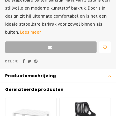
De stapelbare Buiten Barkruk Maya van Siesta is een
stijlvolle en moderne kunststof barkruk. Door zijn
Tuinstoel - AIR XL
Inklapbare Tuintafels
design zit hij uitermate comfortabel en is het een
ideale stapelbare barkruk voor zowel binnen als
Tuinstoel - BOX
Bistrotafels
buiten.
Lees meer
Tuinstoel - SKY
Vierkante Tuintafels
Tuinstoel - AIR
Tuintafels hout
DELEN:
Tuinstoel - MILA
Tuintafels metaal
Productomschrijving
Hangstoelen
Gerelateerde producten