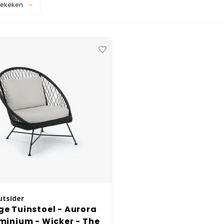
bekeken
tsider
e Tuinstoel - Aurora
minium - Wicker - The