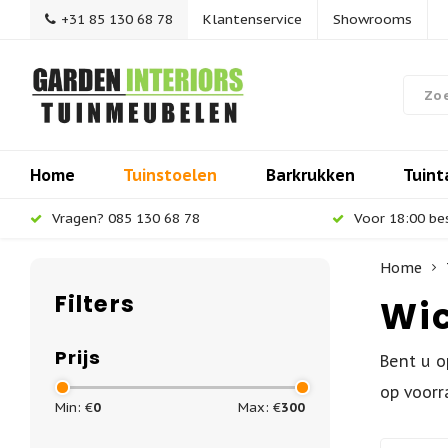
+31 85 130 68 78
Klantenservice
Showrooms
Home
Tuinstoelen
Barkrukken
Tuint
Vragen? 085 130 68 78
Voor 18:00 be
Home
Filters
Wic
Prijs
Bent u o
op voorr
Min: €
0
Max: €
300