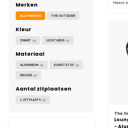
Meest 
Merken
ALLE MERKEN
THE OUTSIDER
Kleur
ZWART
LICHTGRIJS
(1)
(1)
Materiaal
ALUMINIUM
KUNSTSTOF
(1)
(1)
WICKER
(1)
Aantal zitplaatsen
1 ZITPLAATS
(1)
The Ou
Loung
- Alu