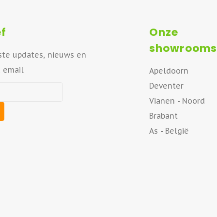
f
Onze
showrooms
ste updates, nieuws en
a email
Apeldoorn
Deventer
Vianen - Noord
Brabant
As - België