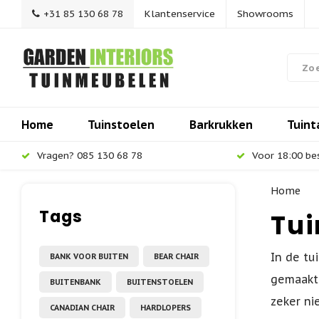
+31 85 130 68 78
Klantenservice
Showrooms
Home
Tuinstoelen
Barkrukken
Tuint
Vragen? 085 130 68 78
Voor 18:00 be
Home
Tags
Tui
In de tu
BANK VOOR BUITEN
BEAR CHAIR
gemaakt 
BUITENBANK
BUITENSTOELEN
zeker ni
CANADIAN CHAIR
HARDLOPERS